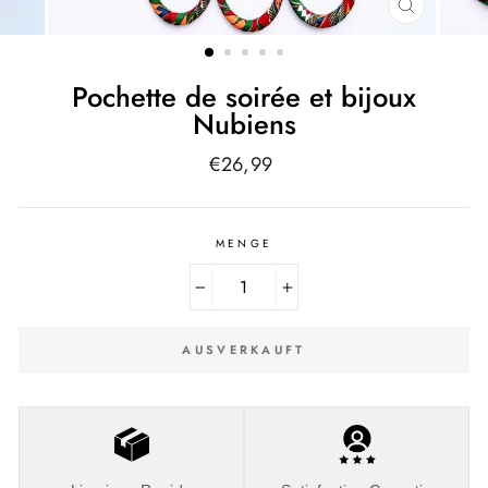
SCHLIESSE
ESC)
Pochette de soirée et bijoux
Nubiens
Normaler
€26,99
Preis
MENGE
−
+
AUSVERKAUFT