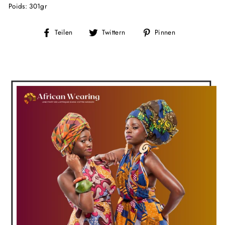
Poids: 301gr
Auf
Auf
Auf
Teilen
Twittern
Pinnen
Facebook
Twitter
Pinterest
teilen
twittern
pinnen