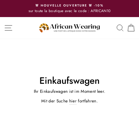
Direkt
🚨 NOUVELLE OUVERTURE 🚨 -10%
zum
sur toute la boutique avec le code : AFRICAN10
Inhalt
SEITENNAVIGATION
SUCH
E
Einkaufswagen
Ihr Einkaufswagen ist im Moment leer.
Mit der Suche
hier
fortfahren.