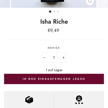
SCHLIESSE
ESC)
Isha Riche
Normaler
€9,49
Preis
MENGE
−
+
1 auf Lager
IN DEN EINKAUFSWAGEN LEGEN