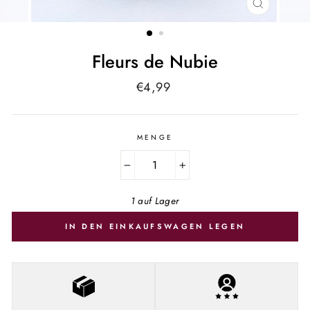
SCHLIESSE
ESC)
Fleurs de Nubie
Normaler
€4,99
Preis
MENGE
−
+
1 auf Lager
IN DEN EINKAUFSWAGEN LEGEN