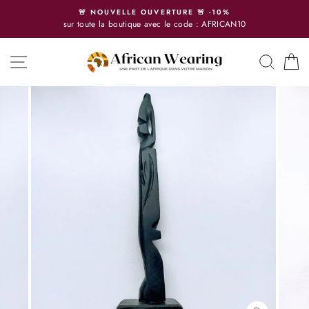
Passer
🚨 NOUVELLE OUVERTURE 🚨 -10%
au
sur toute la boutique avec le code : AFRICAN10
contenu
NAVIGATION
RECH
P