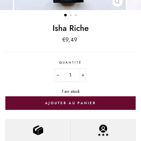
FERMER
(ESC)
Isha Riche
Prix
€9,49
régulier
QUANTITÉ
−
+
1 en stock
AJOUTER AU PANIER