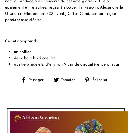
nom « Candace » en souvenir de cet acte glorieux. Elle a
également entre autres, réussi à stopper l'invasion d'Alexandre le
Grand en Ethiopie, en 332 avant J.C. Les Candaces ont régné
pendant sept siècles.
Ce set comprend:
un collier
deux boucles d'oreilles
quatre bracelets, d'environ 9 cm de circonférence chacun.
Partager
Tweeter
Épingler
Partager
Tweeter
Épingler
sur
sur
sur
Facebook
Twitter
Pinterest