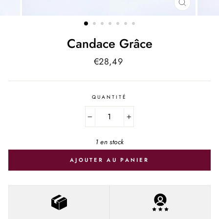
FERMER
(ESC)
Candace Grâce
Prix
€28,49
régulier
QUANTITÉ
−
+
1 en stock
AJOUTER AU PANIER