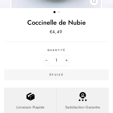
FERMER
(ESC)
Coccinelle de Nubie
Prix
€4,49
régulier
QUANTITÉ
−
+
ÉPUISÉ
Livraison Rapide
Satisfaction Garantie