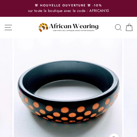
Passer
🚨 NOUVELLE OUVERTURE 🚨 -10%
au
sur toute la boutique avec le code : AFRICAN10
contenu
NAVIGATION
RECH
P