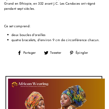
Grand en Ethiopie, en 332 avant J.C. Les Candaces ont régné
pendant sept siècles.
Ce set comprend:
deux boucles d'oreilles
quatre bracelets, d'environ 9 cm de circonférence chacun.
Partager
Tweeter
Épingler
Partager
Tweeter
Épingler
sur
sur
sur
Facebook
Twitter
Pinterest