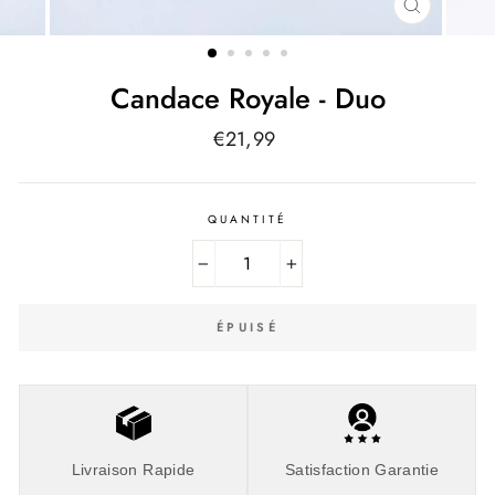
FERMER
(ESC)
Candace Royale - Duo
Prix
€21,99
régulier
QUANTITÉ
−
+
ÉPUISÉ
Livraison Rapide
Satisfaction Garantie