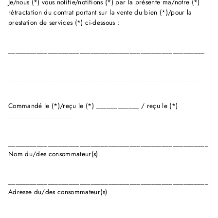
Je/nous (*) vous notifie/notifions (*) par la présente ma/notre (*)
rétractation du contrat portant sur la vente du bien (*)/pour la
prestation de services (*) ci-dessous :
_______________________________________________________
_______________________________________________________
Commandé le (*)/reçu le (*) ____________ / reçu le (*)
__________________
________________________________________________________
Nom du/des consommateur(s)
________________________________________________________
Adresse du/des consommateur(s)